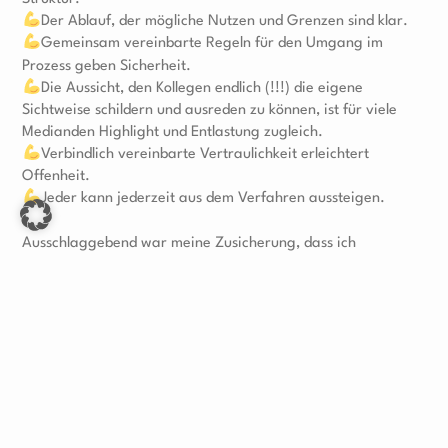
Der Ablauf, der mögliche Nutzen und Grenzen sind klar.
Gemeinsam vereinbarte Regeln für den Umgang im
Prozess geben Sicherheit.
Die Aussicht, den Kollegen endlich (!!!) die eigene
Sichtweise schildern und ausreden zu können, ist für viele
Medianden Highlight und Entlastung zugleich.
Verbindlich vereinbarte Vertraulichkeit erleichtert
Offenheit.
Jeder kann jederzeit aus dem Verfahren aussteigen.
Ausschlaggebend war meine Zusicherung, dass ich
allparteilich bin. Mich den Medianden verpflichtet fühle und
alles, was passiert, vertraulich behandele. Dass ich nichts an
Dritte weitergebe, was ich nicht wortwörtlich mit den
Beteiligten abgestimmt habe. Dass dies mit dem
Vorgesetzten vereinbart ist.
Seien wir ehrlich: Vertraulichkeit kannst du nicht erzwingen.
Sie lebt vom Vertrauen in die Menschen, mit denen du zu tun
hast. Die Medianden haben sich mit einem gehörigen